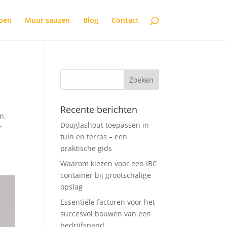
open
Muur sauzen
Blog
Contact
Recente berichten
n.
Douglashout toepassen in
r
tuin en terras – een
praktische gids
Waarom kiezen voor een IBC
container bij grootschalige
opslag
Essentiële factoren voor het
succesvol bouwen van een
bedrijfspand