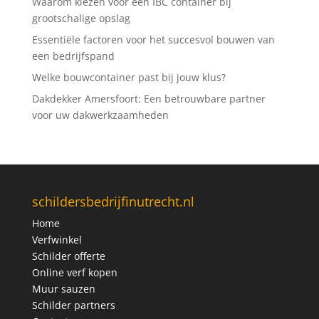
Waarom kiezen voor een IBC container bij
grootschalige opslag
Essentiële factoren voor het succesvol bouwen van
een bedrijfspand
Welke bouwcontainer past bij jouw klus?
Dakdekker Amersfoort: Een betrouwbare partner
voor uw dakwerkzaamheden
schildersbedrijfinutrecht.nl
Home
Verfwinkel
Schilder offerte
Online verf kopen
Muur sauzen
Schilder partners