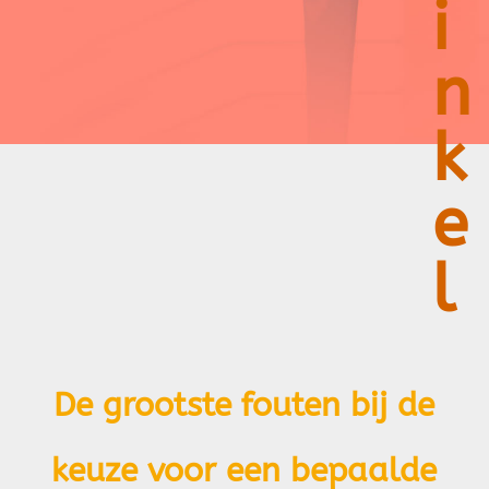
i
n
k
e
l
De grootste fouten bij de
keuze voor een bepaalde