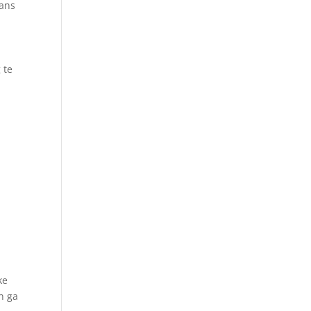
kans
 te
ke
n ga