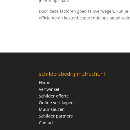
je erin opslaan?
Door deze factoren goed te overwegen, kun je
efficiënte en kostenbesparende opslagoplossin
schildersbedrijfinutrecht.nl
Home
Verfwinkel
Schilder offerte
Online verf kopen
Muur sauzen
Schilder partners
Contact