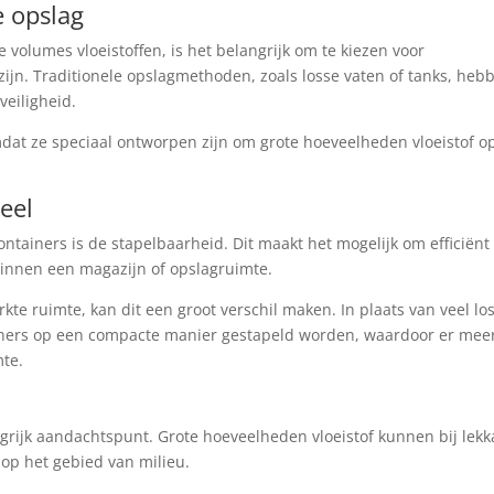
e opslag
olumes vloeistoffen, is het belangrijk om te kiezen voor
zijn. Traditionele opslagmethoden, zoals losse vaten of tanks, heb
veiligheid.
mdat ze speciaal ontworpen zijn om grote hoeveelheden vloeistof o
eel
ntainers is de stapelbaarheid. Dit maakt het mogelijk om efficiënt
innen een magazijn of opslagruimte.
te ruimte, kan dit een groot verschil maken. In plaats van veel lo
iners op een compacte manier gestapeld worden, waardoor er mee
mte.
angrijk aandachtspunt. Grote hoeveelheden vloeistof kunnen bij lek
 op het gebied van milieu.