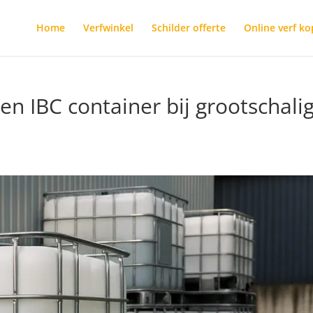
Home
Verfwinkel
Schilder offerte
Online verf k
n IBC container bij grootschali