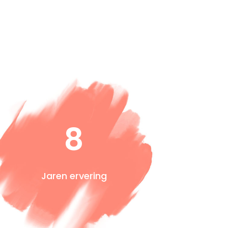
8
Jaren ervering