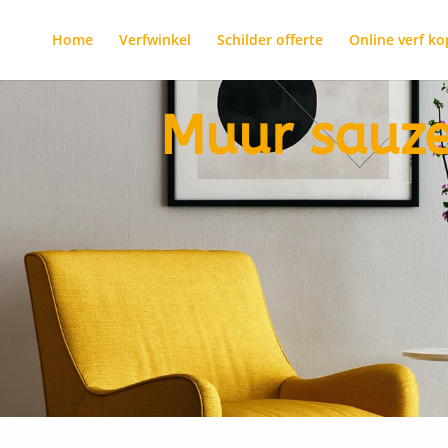
Home
Verfwinkel
Schilder offerte
Online verf k
Muur sauz