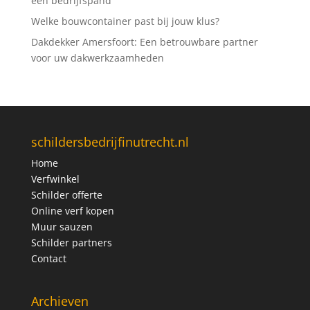
een bedrijfspand
Welke bouwcontainer past bij jouw klus?
Dakdekker Amersfoort: Een betrouwbare partner
voor uw dakwerkzaamheden
schildersbedrijfinutrecht.nl
Home
Verfwinkel
Schilder offerte
Online verf kopen
Muur sauzen
Schilder partners
Contact
Archieven