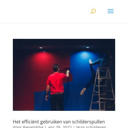
Het efficiënt gebruiken van schilderspullen
door
Renelobbe
|
apr 29, 2022
|
Huis schilderen