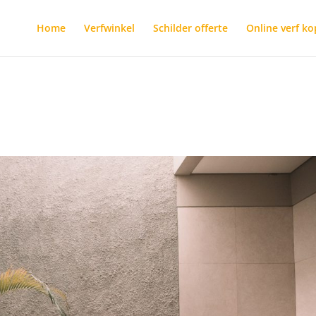
Home
Verfwinkel
Schilder offerte
Online verf k