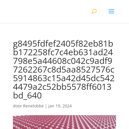
g8495fdfef2405f82eb81b
b172258fc7c4eb631ad24
798e5a44608c042c9adf9
7262267c8d5aa8527576c
5914863c15a42d45dc542
4479a2c52bb5578ff6013
bd_640
door
Renelobbe
|
jan 19, 2024