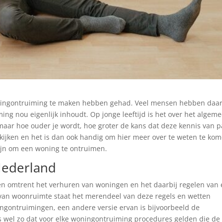
woningontruiming te maken hebben gehad. Veel mensen hebben da
ing nou eigenlijk inhoudt. Op jonge leeftijd is het over het algem
maar hoe ouder je wordt, hoe groter de kans dat deze kennis van p
kijken en het is dan ook handig om hier meer over te weten te kom
ijn om een woning te ontruimen.
Nederland
lden omtrent het verhuren van woningen en het daarbij regelen van
van woonruimte staat het merendeel van deze regels en wetten
ingontruimingen, een andere versie ervan is bijvoorbeeld de
 is wel zo dat voor elke woningontruiming procedures gelden die de