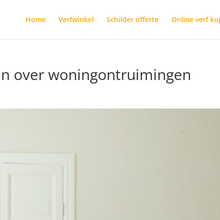
Home
Verfwinkel
Schilder offerte
Online verf k
ten over woningontruimingen