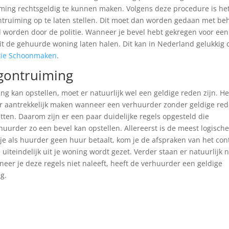
ing rechtsgeldig te kunnen maken. Volgens deze procedure is he
ntruiming op te laten stellen. Dit moet dan worden gedaan met be
d worden door de politie. Wanneer je bevel hebt gekregen voor een
uit de gehuurde woning laten halen. Dit kan in Nederland gelukkig 
tie Schoonmaken
.
gontruiming
g kan opstellen, moet er natuurlijk wel een geldige reden zijn. He
r aantrekkelijk maken wanneer een verhuurder zonder geldige re
tten. Daarom zijn er een paar duidelijke regels opgesteld die
urder zo een bevel kan opstellen. Allereerst is de meest logisch
je als huurder geen huur betaalt, kom je de afspraken van het con
e uiteindelijk uit je woning wordt gezet. Verder staan er natuurlijk 
er je deze regels niet naleeft, heeft de verhuurder een geldige
g.